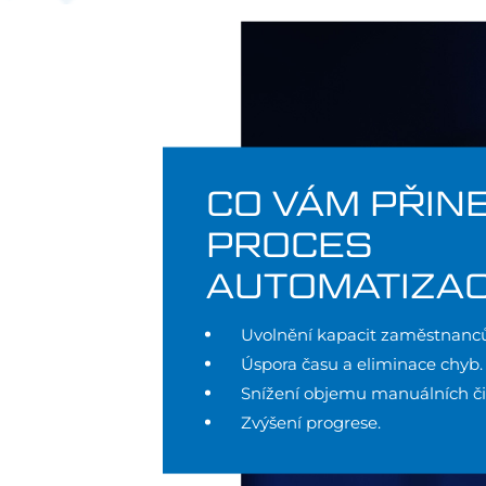
CO VÁM PŘIN
PROCES
AUTOMATIZA
Uvolnění kapacit zaměstnanců
Úspora času a eliminace chyb.
Snížení objemu manuálních či
Zvýšení progrese.