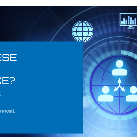
ESE
CE?
.
nností.