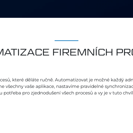
ATIZACE FIREMNÍCH P
esů, které děláte ručně. Automatizovat je možné každý admini
me všechny vaše aplikace, nastavíme pravidelné synchroniza
u potřeba pro zjednodušení všech procesů a vy je v tuto chvíl