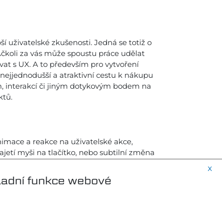
 uživatelské zkušenosti. Jedná se totiž o
. Ačkoli za vás může spoustu práce udělat
vat s UX. A to především pro vytvoření
 nejjednodušší a atraktivní cestu k nákupu
m, interakcí či jiným dotykovým bodem na
ktů.
animace a reakce na uživatelské akce,
jetí myši na tlačítko, nebo subtilní změna
ce také nejsou pouze estetickým prvkem, ale
x
uláře, kde uživatel získává vizuální
ladní funkce webové
y designu svých webových stránek pečlivě
aší úspěšnosti.