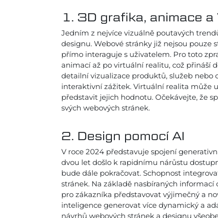
1. 3D grafika, animace a
Jedním z nejvíce vizuálně poutavých trendů
designu. Webové stránky již nejsou pouze 
přímo interaguje s uživatelem. Pro toto zpr
animací až po virtuální realitu, což přináš
detailní vizualizace produktů, služeb nebo
interaktivní zážitek. Virtuální realita můž
představit jejich hodnotu. Očekávejte, že s
svých webových stránek.
2. Design pomocí AI
V roce 2024 představuje spojení generativ
dvou let došlo k rapidnímu nárůstu dostupn
bude dále pokračovat. Schopnost integrovat
stránek. Na základě nasbíraných informací 
pro zákazníka představovat výjimečný a n
inteligence generovat více dynamický a ada
návrhů webových stránek a designu všeobe