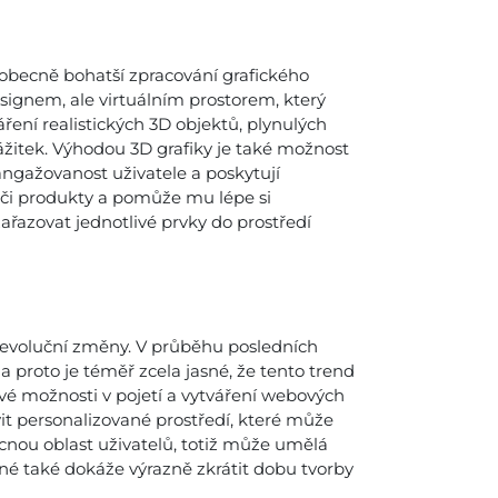
eobecně bohatší zpracování grafického
signem, ale virtuálním prostorem, který
ření realistických 3D objektů, plynulých
zážitek. Výhodou 3D grafiky je také možnost
angažovanost uživatele a poskytují
y či produkty a pomůže mu lépe si
ařazovat jednotlivé prvky do prostředí
revoluční změny. V průběhu posledních
 proto je téměř zcela jasné, že tento trend
ové možnosti v pojetí a vytváření webových
it personalizované prostředí, které může
nou oblast uživatelů, totiž může umělá
iné také dokáže výrazně zkrátit dobu tvorby